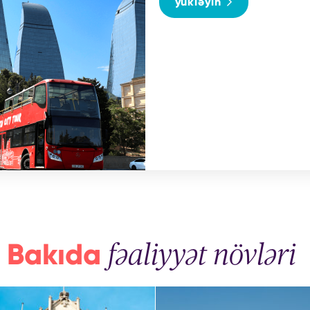
yükləyin
Bakıda
fəaliyyət növləri