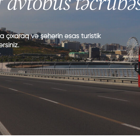
 avtobus təcrübəs
rla təbiətdə
tibbi turizm
rla mədəni istirahət
sağlamlıq turizmi
arla qastronomiya
a çıxaraq və şəhərin əsas turistik
arla əyləncə
rsiniz.