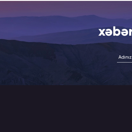
xəbər