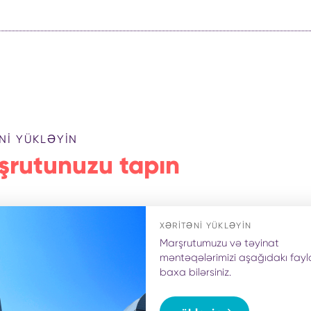
NI YÜKLƏYIN
şrutunuzu tapın
XƏRITƏNI YÜKLƏYIN
Marşrutumuzu və təyinat
məntəqələrimizi aşağıdakı fay
baxa bilərsiniz.