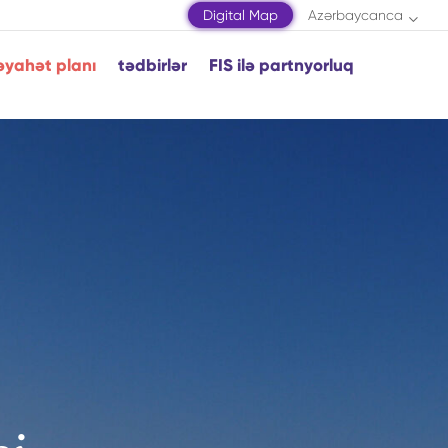
Digital Map
Azərbaycanca
əyahət planı
tədbirlər
FIS ilə partnyorluq
amaxı
əmkir
əki
uşa
aqatala
ingəçevir