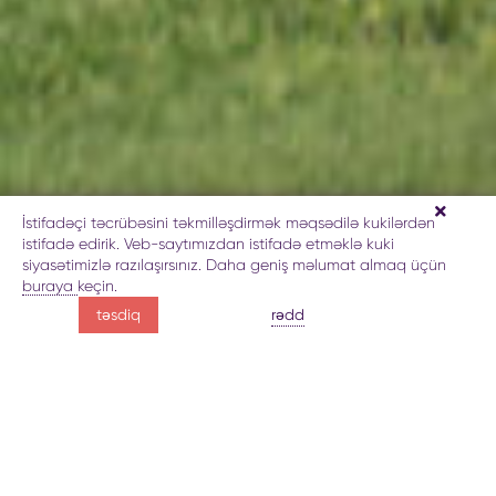
İstifadəçi təcrübəsini təkmilləşdirmək məqsədilə kukilərdən
istifadə edirik. Veb-saytımızdan istifadə etməklə kuki
siyasətimizlə razılaşırsınız. Daha geniş məlumat almaq üçün
buraya
keçin.
Bakıda
rədd
təsdiq
qolf
Bakıda qolf klubu haqda
Qalereya
Xəritə
Rezervasiy