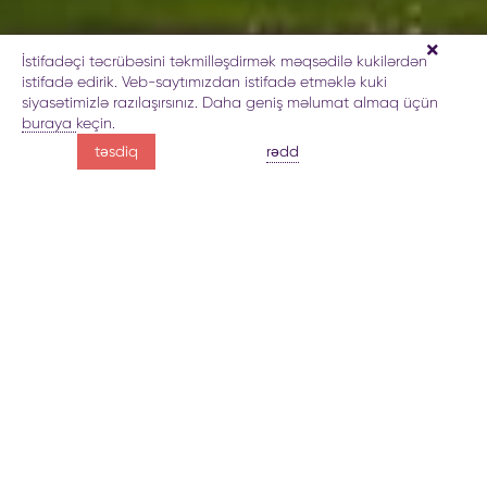
İstifadəçi təcrübəsini təkmilləşdirmək məqsədilə kukilərdən
istifadə edirik. Veb-saytımızdan istifadə etməklə kuki
QUBA
siyasətimizlə razılaşırsınız. Daha geniş məlumat almaq üçün
buraya
keçin.
toxunulmamış təbiət
rədd
təsdiq
qədim ənənələr
Region haqda
Nəşrlər
Fəaliyyət növləri
Xəritə
Rezer
Buludlara yaxınlaşın və ruhunuzu