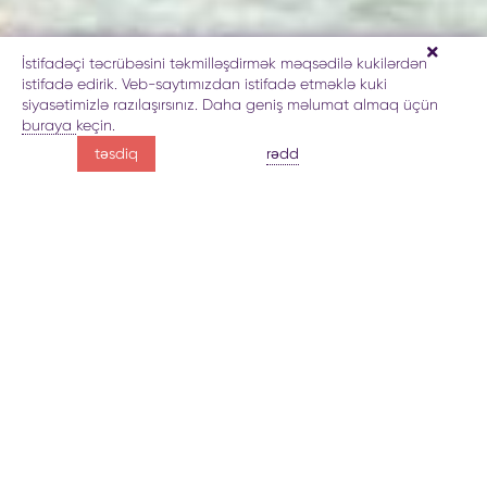
İstifadəçi təcrübəsini təkmilləşdirmək məqsədilə kukilərdən
istifadə edirik. Veb-saytımızdan istifadə etməklə kuki
siyasətimizlə razılaşırsınız. Daha geniş məlumat almaq üçün
buraya
keçin.
Quba şəhərində
rədd
təsdiq
Memorial Kompleks ziyarəti
Soyqırımı Memorial Kompleksi haqda
Qalereya
Rezerv
Quba şəhərində