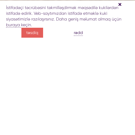
İstifadəçi təcrübəsini təkmilləşdirmək məqsədilə kukilərdən
istifadə edirik. Veb-saytımızdan istifadə etməklə kuki
siyasətimizlə razılaşırsınız. Daha geniş məlumat almaq üçün
buraya
keçin.
qədim Qəbələnin
rədd
təsdiq
tarixinə səfər
Çuxur Qəbələ haqda
Qalereya
Xəritə
Rezervasiya
qədim Qəbələnin
tarixinə səfər