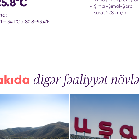
25.8°C
Şimal-Şimal-Şərq
sürət 27.8 km/h
ta:
.1 – 34.1°C / 80.8–93.4°F
akıda
digər fəaliyyət növlə