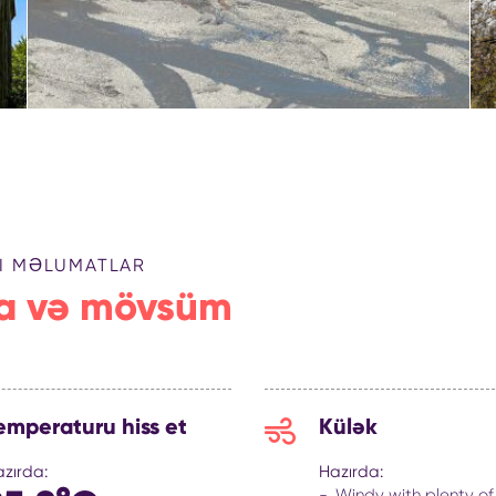
I MƏLUMATLAR
a və mövsüm
emperaturu hiss et
Külək
zırda:
Hazırda:
Windy with plenty of