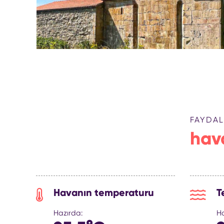
FAYDAL
hav
Havanın temperaturu
T
Hazırda:
Ha