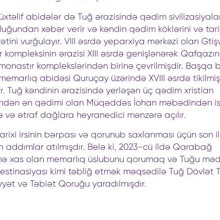
xtəlif abidələr də Tuğ ərazisində qədim sivilizasiyala
ğundan xəbər verir və kəndin qədim köklərini və tari
tini vurğulayır. VIII əsrdə yeparxiya mərkəzi olan Gti
 kompleksinin ərazisi XIII əsrdə genişlənərək Qafqazın
onastır komplekslərindən birinə çevrilmişdir. Başqa b
emarlıq abidəsi Quruçay üzərində XVIII əsrdə tikilmi
r. Tuğ kəndinin ərazisində yerləşən üç qədim xristian
dən ən qədimi olan Müqəddəs İohan məbədindən i
ə və ətraf dağlara heyranedici mənzərə açılır.
arixi irsinin bərpası və qorunub saxlanması üçün son i
 addımlar atılmışdır. Belə ki, 2023-cü ildə Qarabağ
nə xas olan memarlıq üslubunu qorumaq və Tuğu məd
estinasiyası kimi təbliğ etmək məqsədilə Tuğ Dövlət T
yət və Təbiət Qoruğu yaradılmışdır.