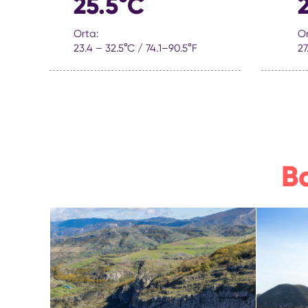
25.5°C
Orta:
Or
23.4 – 32.5°C / 74.1–90.5°F
27
B