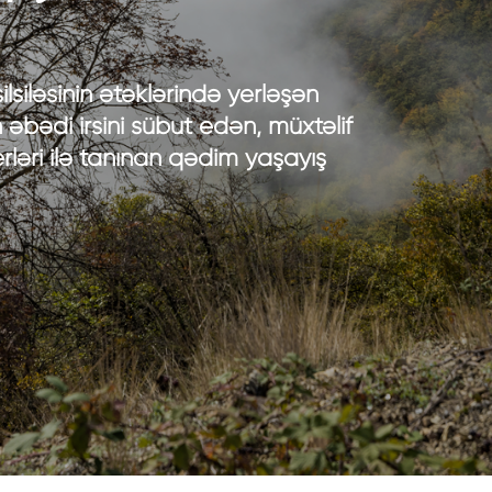
rla təbiətdə
tibbi turizm
rla mədəni istirahət
sağlamlıq turizmi
ləsinin ətəklərində yerləşən
arla qastronomiya
bədi irsini sübut edən, müxtəlif
arla əyləncə
rləri ilə tanınan qədim yaşayış