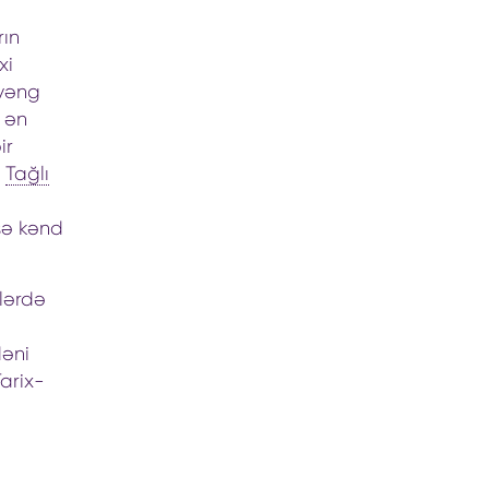
rın
xi
şvəng
 ən
ir
ş
Tağlı
sə kənd
llərdə
əni
arix-