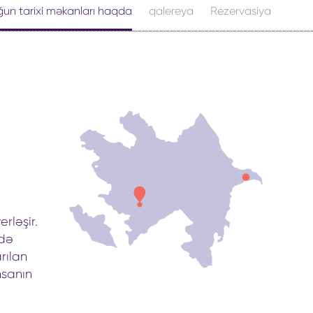
ğun tarixi məkanları haqda
qalereya
Rezervasiya
rləşir.
ndə
rılan
nsanın