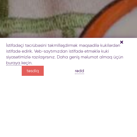
İstifadəçi təcrübəsini təkmilləşdirmək məqsədilə kukilərdən
istifadə edirik. Veb-saytımızdan istifadə etməklə kuki
siyasətimizlə razılaşırsınız. Daha geniş məlumat almaq üçün
buraya
keçin.
təbiətdən süfrəyə
rədd
təsdiq
Tovuzun dadı
Tovuz mətbəxi haqqında
qalereya
Tovuzun yeməkləri adətən mürəkkəb texnikalar
və nadir inqrediyentlərə deyil, əksinə, yerli