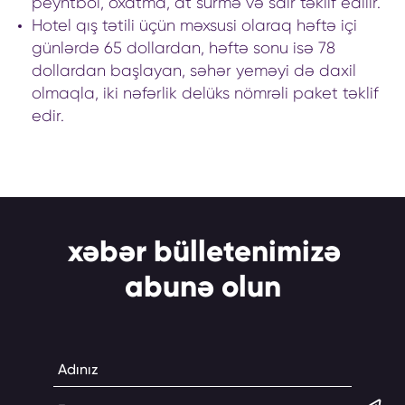
peyntbol, ​​oxatma, at sürmə və sair təklif edilir.
Hotel qış tətili üçün məxsusi olaraq həftə içi
günlərdə 65 dollardan, həftə sonu isə 78
dollardan başlayan, səhər yeməyi də daxil
olmaqla, iki nəfərlik delüks nömrəli paket təklif
edir.
xəbər bülletenimizə
abunə olun