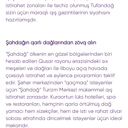
istirahət zonaları ilə təchiz olunmuş Tufandağ
sizin üçün maraqlı qış gəzintilərinin siyahısını
hazırlamışdır.
Şahdağın qarlı dağlarından zövq alın
“Şahdağ” ölkənin ən gözəl bölgələrindən biri
hesab edilən Qusar rayonu ərazisindəki sıx
meşələri və dağları ilə ilboyu açıq havada
çoxsaylı istirahət və əyləncə proqramları təklif
edir. Şəhər mərkəzindən “qaçmaq” istəyənlər
üçün “Şahdağ” Turizm Mərkəzi mükəmməl qış
istirahət zonasıdır. Kuraortun lüks hotelləri, spa
və restoranları, həmçinin qarla örtülmüş dağ
yamacı həm xizəkçilər, həm də isti və rahat divar
sobası ətrafında dincəlmək istəyənlər üçün ideal
məkandır.