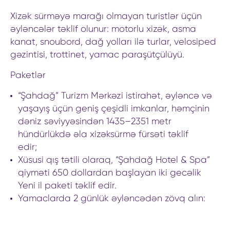
Xizək sürməyə marağı olmayan turistlər üçün
əyləncələr təklif olunur: motorlu xizək, asma
kanat, snoubord, dağ yolları ilə turlar, velosiped
gəzintisi, trottinet, yamac paraşütçülüyü.
Paketlər
“Şahdağ” Turizm Mərkəzi istirahət, əyləncə və
yaşayış üçün geniş çeşidli imkanlar, həmçinin
dəniz səviyyəsindən 1435–2351 metr
hündürlükdə əla xizəksürmə fürsəti təklif
edir;
Xüsusi qış tətili olaraq, “Şahdağ Hotel & Spa”
qiyməti 650 dollardan başlayan iki gecəlik
Yeni il paketi təklif edir.
Yamaclarda 2 günlük əyləncədən zövq alın: