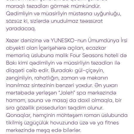
maraqlı təzadları görmək mümkündür.
Qədimliyin və müasirliyin müstəsna uyğunluğu,
sözsüz ki, sizlərdə unudulmaz təəssürat
yaradacaq.
Xəzər dənizinə və YUNESKO-nun Ümumdünya İrsi
obyekti olan İçərişəhərə açılan, ecazkar
memarlıq üslubuna malik Four Seasons hoteli də
Bakı kimi qədimliyin və müasirliyin təzadları ilə
diqqəti cəlb edir. Buradakı gül-çiçəyin,
zənginliyin, rahatlığın, zaman və məkanın
inanılmaz sintezinin bənzəri yoxdur. Ən yuxarı
mərtəbədə yerləşən “Jaleh” spa mərkəzində
hamam, sauna və masaj da daxil olmaqla, bir
sıra gözəllik prosedurları təqdim olunur.
Qonaqlar, həmçinin möhtəşəm roman üslubunda
tikilmiş üzgüçülük hovuzunda üzə və ya fitnes
mərkəzində məşq edə bilərlər.