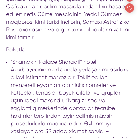
Qafqazın ən qədim məscidlərindən biri hesab
edilən nəfis Cümə məscidinin, Yeddi Gümbəz
məqbərəsi kimi tarixi incilərin, Şamaxı Astrofizika
Rəsədxanasının və digər tarixi abidələrin vətəni
kimi tanınır.
Paketlər
“Shamakhi Palace Sharadil” hoteli –
Azərbaycanın mərkəzində yerləşən müasirlüks
ailəvi istirahət mərkəzidir. Təklif edilən
mənzərəli eyvanları olan lüks nömrələr və
kotteclər, terraslar böyük ailələr və qruplar
üçün ideal məkandır. “Nargiz” spa və
sağlamlıq mərkəzində qonaqlar təcrübəli
həkimlər tərəfindən təyin edilmiş müasir
prosedurlarla müalicə edilir. Əylənməyi
xoşlayanlara 32 adda xidmət servisi –