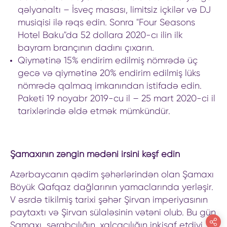
qəlyanaltı – İsveç masası, limitsiz içkilər və DJ
musiqisi ilə rəqs edin. Sonra "Four Seasons
Hotel Baku"da 52 dollara 2020-cı ilin ilk
bayram brançının dadını çıxarın.
Qiymətinə 15% endirim edilmiş nömrədə üç
gecə və qiymətinə 20% endirim edilmiş lüks
nömrədə qalmaq imkanından istifadə edin.
Paketi 19 noyabr 2019-cu il – 25 mart 2020-ci il
tarixlərində əldə etmək mümkündür.
Şamaxının zəngin mədəni irsini kəşf edin
Azərbaycanın qədim şəhərlərindən olan Şamaxı
Böyük Qafqaz dağlarının yamaclarında yerləşir.
V əsrdə tikilmiş tarixi şəhər Şirvan imperiyasının
paytaxtı və Şirvan sülaləsinin vətəni olub. Bu gün
Şamaxı şərabçılığın, xalçaçılığın inkişaf etdiyi,