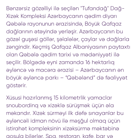
Bənzərsiz gözəlliyi ilə seçilən "Tufandağ" Dağ-
Xizək Kompleksi Azərbaycanın qədim diyarı
Qəbələ rayonunun ərazisində, Böyük Qafqaz
dağlarının ətəyində yerləşir. Azərbaycanın bu
gözəl guşəsi göllər, şəlalələr, çaylar və dağlarla
zəngindir. Keçmiş Qafqaz Albaniyasının paytaxtı
olan Qəbələ qədim tarixi və mədəniyyəti ilə
seçilir. Bölgədə eyni zamanda 16 hektarlıq
əyləncə və macəra ərazisi – Azərbaycanın ən
böyük əyləncə parkı – “Qəbələnd” də fəaliyyət
göstərir.
Xüsusi hazırlanmış 15 kilometrlik yamaclar
snoubordinq və xizəklə sürüşmək üçün əla
məkandır. Xizək sürməyi ilk dəfə sınayanlar bu
əyləncəli idman növü ilə məşğul olmaq üçün
istirahət kompleksinin xizəksürmə məktəbinə
qoşula bilərlər. Spa, restoran, kafe, bar və