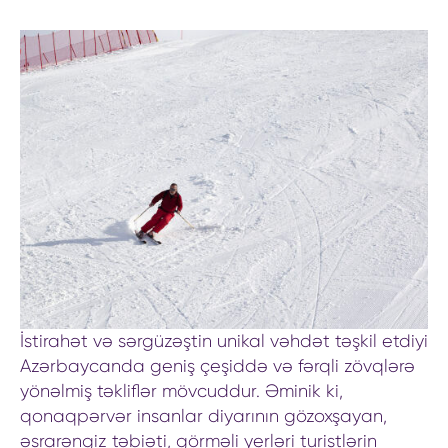
İstirahət və sərgüzəştin unikal vəhdət təşkil etdiyi
Azərbaycanda geniş çeşiddə və fərqli zövqlərə
yönəlmiş təkliflər mövcuddur. Əminik ki,
qonaqpərvər insanlar diyarının gözoxşayan,
əsrarəngiz təbiəti, görməli yerləri turistlərin