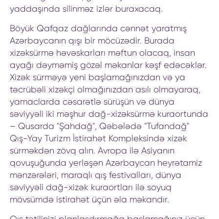
yaddaşında silinməz izlər buraxacaq.
Böyük Qafqaz dağlarında cənnət yaratmış
Azərbaycanın qışı bir möcüzədir. Burada
xizəksürmə həvəskarları məftun olacaq, insan
ayağı dəyməmiş gözəl məkanlar kəşf edəcəklər.
Xizək sürməyə yeni başlamağınızdan və ya
təcrübəli xizəkçi olmağınızdan asılı olmayaraq,
yamaclarda cəsarətlə sürüşün və dünya
səviyyəli iki məşhur dağ-xizəksürmə kuraortunda
– Qusarda "Şahdağ", Qəbələdə "Tufandağ"
Qış-Yay Turizm İstirahət Kompleksində xizək
sürməkdən zövq alın. Avropa ilə Asiyanın
qovuşuğunda yerləşən Azərbaycan heyrətamiz
mənzərələri, maraqlı qış festivalları, dünya
səviyyəli dağ-xizək kuraortları ilə soyuq
mövsümdə istirahət üçün əla məkandır.