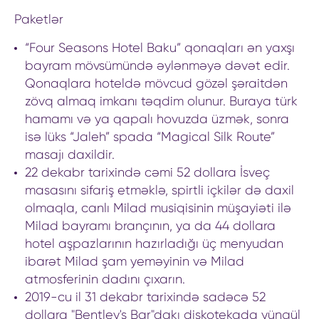
Paketlər
“Four Seasons Hotel Baku” qonaqları ən yaxşı
bayram mövsümündə əylənməyə dəvət edir.
Qonaqlara hoteldə mövcud gözəl şəraitdən
zövq almaq imkanı təqdim olunur. Buraya türk
hamamı və ya qapalı hovuzda üzmək, sonra
isə lüks “Jaleh” spada “Magical Silk Route”
masajı daxildir.
22 dekabr tarixində cəmi 52 dollara İsveç
masasını sifariş etməklə, spirtli içkilər də daxil
olmaqla, canlı Milad musiqisinin müşayiəti ilə
Milad bayramı brançının, ya da 44 dollara
hotel aşpazlarının hazırladığı üç menyudan
ibarət Milad şam yeməyinin və Milad
atmosferinin dadını çıxarın.
2019-cu il 31 dekabr tarixində sadəcə 52
dollara "Bentley's Bar"dakı diskotekada yüngül