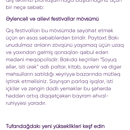
Qış tətilinizi planlaşdırmağa başlamağınız üçün
bir neçə səbəb:
Əyləncəli və ailəvi festivallar mövsümü
Qış festivalları bu mövsümdə səyahət etmək
üçün ən əsas səbəblərdən biridir. Paytaxt Bakı
unudulmaz anların zövqünü yaşamaq üçün uzaq
və yaxından gəlmiş qonaqları qəbul edən
mədəni meqapolisdir. Bakıda keçirilən “Soyuq
əllər, isti ürək” adlı paltar, kitab, suvenir və digər
məhsulların satıldığı xeyriyyə bazarında mütləq
iştirak etməlisiniz. Sayrışan parlaq işıqlar, isti
içkilər və zəngin dadlı yeməklər bu şəhərdə
həddən artıq diqqətçəkən bayram əhval-
ruhiyyəsi yaradır.
Tufandağdakı yeni yüksəklikləri kəşf edin