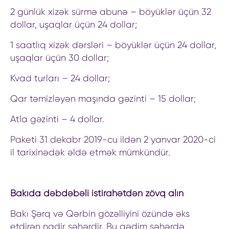
2 günlük xizək sürmə abunə – böyüklər üçün 32
dollar, uşaqlar üçün 24 dollar;
1 saatlıq xizək dərsləri – böyüklər üçün 24 dollar,
uşaqlar üçün 30 dollar;
Kvad turları – 24 dollar;
Qar təmizləyən maşında gəzinti – 15 dollar;
Atla gəzinti – 4 dollar.
Paketi 31 dekabr 2019-cu ildən 2 yanvar 2020-ci
il tarixinədək əldə etmək mümkündür.
Bakıda dəbdəbəli istirahətdən zövq alın
Bakı Şərq və Qərbin gözəlliyini özündə əks
etdirən nadir şəhərdir. Bu qədim şəhərdə