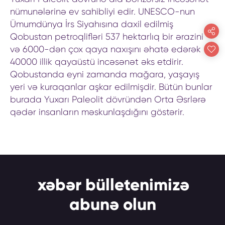
nümunələrinə ev sahibliyi edir. UNESCO-nun
Ümumdünya İrs Siyahısına daxil edilmiş
Qobustan petroqlifləri 537 hektarlıq bir ərazini
və 6000-dən çox qaya naxışını əhatə edərək
40000 illik qayaüstü incəsənət əks etdirir.
Qobustanda eyni zamanda mağara, yaşayış
yeri və kuraqanlar aşkar edilmişdir. Bütün bunlar
burada Yuxarı Paleolit dövründən Orta Əsrlərə
qədər insanların məskunlaşdığını göstərir.
xəbər bülletenimizə
abunə olun