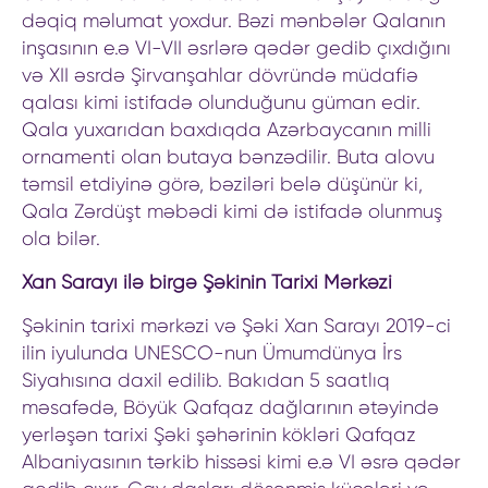
dəqiq məlumat yoxdur. Bəzi mənbələr Qalanın
inşasının e.ə VI-VII əsrlərə qədər gedib çıxdığını
və XII əsrdə Şirvanşahlar dövründə müdafiə
qalası kimi istifadə olunduğunu güman edir.
Qala yuxarıdan baxdıqda Azərbaycanın milli
ornamenti olan butaya bənzədilir. Buta alovu
təmsil etdiyinə görə, bəziləri belə düşünür ki,
Qala Zərdüşt məbədi kimi də istifadə olunmuş
ola bilər.
Xan Sarayı ilə birgə Şəkinin Tarixi Mərkəzi
Şəkinin tarixi mərkəzi və Şəki Xan Sarayı 2019-ci
ilin iyulunda UNESCO-nun Ümumdünya İrs
Siyahısına daxil edilib. Bakıdan 5 saatlıq
məsafədə, Böyük Qafqaz dağlarının ətəyində
yerləşən tarixi Şəki şəhərinin kökləri Qafqaz
Albaniyasının tərkib hissəsi kimi e.ə VI əsrə qədər