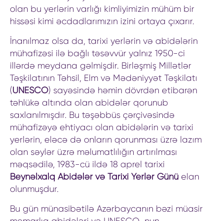
olan bu yerlərin varlığı kimliyimizin mühüm bir
hissəsi kimi əcdadlarımızın izini ortaya çıxarır.
İnanılmaz olsa da, tarixi yerlərin və abidələrin
mühafizəsi ilə bağlı təsəvvür yalnız 1950-ci
illərdə meydana gəlmişdir. Birləşmiş Millətlər
Təşkilatının Təhsil, Elm və Mədəniyyət Təşkilatı
(
UNESCO
) sayəsində həmin dövrdən etibarən
təhlükə altında olan abidələr qorunub
saxlanılmışdır. Bu təşəbbüs çərçivəsində
mühafizəyə ehtiyacı olan abidələrin və tarixi
yerlərin, eləcə də onların qorunması üzrə lazım
olan səylər üzrə məlumatlılığın artırılması
məqsədilə, 1983-cü ildə 18 aprel tarixi
Beynəlxalq Abidələr və Tarixi Yerlər Günü
elan
olunmuşdur.
Bu gün münasibətilə Azərbaycanın bəzi müasir