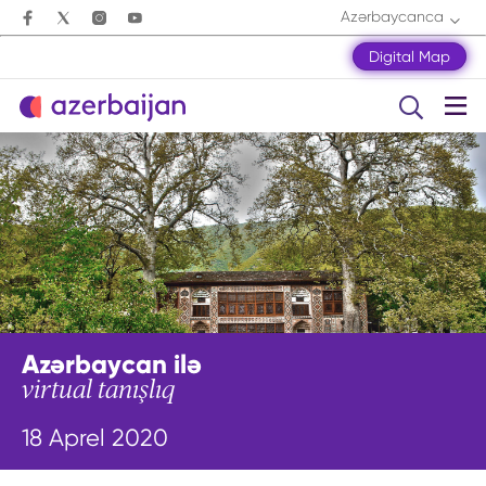
Azərbaycanca
Digital Map
Azərbaycan ilə
virtual tanışlıq
18 Aprel 2020