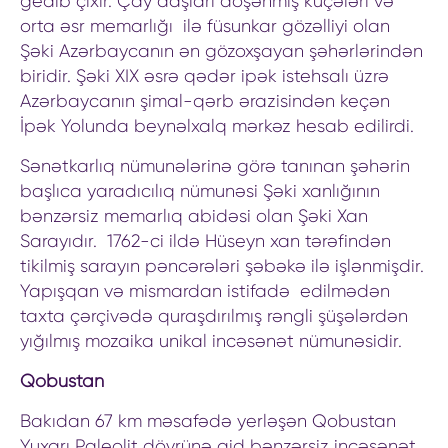
gedib çıxır. Çay daşları döşənmiş küçələri və
orta əsr memarlığı ilə füsunkar gözəlliyi olan
Şəki Azərbaycanın ən gözoxşayan şəhərlərindən
biridir. Şəki XIX əsrə qədər ipək istehsalı üzrə
Azərbaycanın şimal-qərb ərazisindən keçən
İpək Yolunda beynəlxalq mərkəz hesab edilirdi.
Sənətkarlıq nümunələrinə görə tanınan şəhərin
başlıca yaradıcılıq nümunəsi Şəki xanlığının
bənzərsiz memarlıq abidəsi olan Şəki Xan
Sarayıdır. 1762-ci ildə Hüseyn xan tərəfindən
tikilmiş sarayın pəncərələri şəbəkə ilə işlənmişdir.
Yapışqan və mismardan istifadə edilmədən
taxta çərçivədə quraşdırılmış rəngli şüşələrdən
yığılmış mozaika unikal incəsənət nümunəsidir.
Qobustan
Bakıdan 67 km məsafədə yerləşən Qobustan
Yuxarı Paleolit dövrünə aid bənzərsiz incəsənət