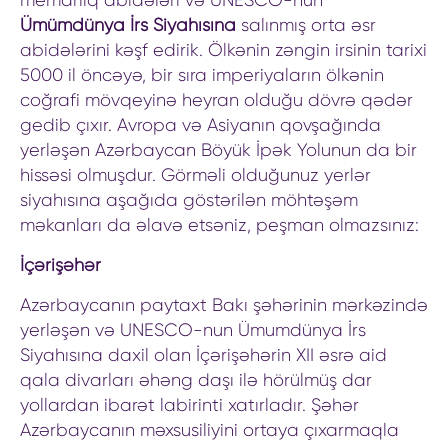
memarlıq abidələri və UNESCO-nun
Ümümdünya İrs Siyahısına
salınmış orta əsr
abidələrini kəşf edirik. Ölkənin zəngin irsinin tarixi
5000 il öncəyə, bir sıra imperiyaların ölkənin
coğrafi mövqeyinə heyran olduğu dövrə qədər
gedib çıxır. Avropa və Asiyanın qovşağında
yerləşən Azərbaycan Böyük İpək Yolunun da bir
hissəsi olmuşdur. Görməli olduğunuz yerlər
siyahısına aşağıda göstərilən möhtəşəm
məkanları da əlavə etsəniz, peşman olmazsınız:
İçərişəhər
Azərbaycanın paytaxt Bakı şəhərinin mərkəzində
yerləşən və UNESCO-nun Ümumdünya İrs
Siyahısına daxil olan İçərişəhərin XII əsrə aid
qala divarları əhəng daşı ilə hörülmüş dar
yollardan ibarət labirinti xatırladır. Şəhər
Azərbaycanın məxsusiliyini ortaya çıxarmaqla