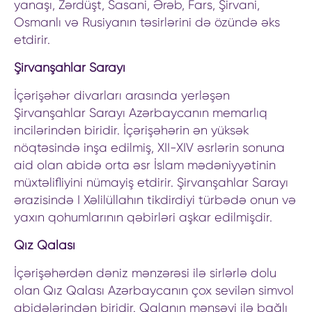
yanaşı, Zərdüşt, Sasani, Ərəb, Fars, Şirvani,
Osmanlı və Rusiyanın təsirlərini də özündə əks
etdirir.
Şirvanşahlar Sarayı
İçərişəhər divarları arasında yerləşən
Şirvanşahlar Sarayı Azərbaycanın memarlıq
incilərindən biridir. İçərişəhərin ən yüksək
nöqtəsində inşa edilmiş, XII-XIV əsrlərin sonuna
aid olan abidə orta əsr İslam mədəniyyətinin
müxtəlifliyini nümayiş etdirir. Şirvanşahlar Sarayı
ərazisində I Xəlilüllahın tikdirdiyi türbədə onun və
yaxın qohumlarının qəbirləri aşkar edilmişdir.
Qız Qalası
İçərişəhərdən dəniz mənzərəsi ilə sirlərlə dolu
olan Qız Qalası Azərbaycanın çox sevilən simvol
abidələrindən biridir. Qalanın mənşəyi ilə bağlı