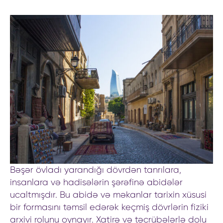
Bəşər övladı yarandığı dövrdən tanrılara,
insanlara və hadisələrin şərəfinə abidələr
ucaltmışdır. Bu abidə və məkanlar tarixin xüsusi
bir formasını təmsil edərək keçmiş dövrlərin fiziki
arxivi rolunu oynayır. Xatirə və təcrübələrlə dolu