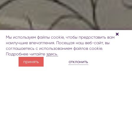
Мы используем файлы cookie, чтобы предоставить вам
наилучшие впечатления. Посещая наш веб-сайт, вы
соглашаетесь с использованием файлов cookie.
Подробнее читайте
здесь.
усыпанный орнаментами
отклонить
принять
мавзолей Гюлистан
О мавзолее Гюлистан
галерея
Карта
Заброниров