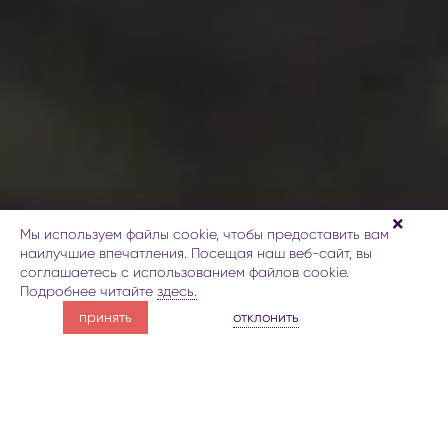
Мы используем файлы cookie, чтобы предоставить вам
наилучшие впечатления. Посещая наш веб-сайт, вы
соглашаетесь с использованием файлов cookie.
Подробнее читайте
здесь.
почувствуйте
отклонить
принять
мощь природы
О Дуздаге
Галерея
Карта
Забронировать
Увидет