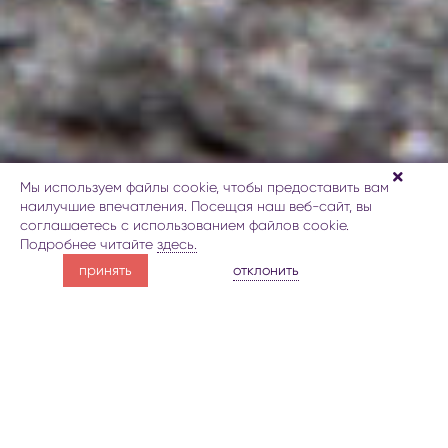
Мы используем файлы cookie, чтобы предоставить вам
наилучшие впечатления. Посещая наш веб-сайт, вы
соглашаетесь с использованием файлов cookie.
Подробнее читайте
здесь.
совершите поездку
отклонить
принять
в Ордубад
Об Ордубаде
Галерея
Карта
Забронировать
Уви