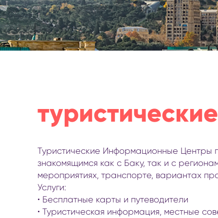
национальные парки
пеший туризм в Азербайджане
отдых и приключения на свежем воздухе
наблюдение за птицами
спорт и приключения в Азербайджане
туристические
Туристические Информационные Центры п
знакомящимся как с Баку, так и с регион
мероприятиях, транспорте, вариантах про
Услуги:
• Бесплатные карты и путеводители
• Туристическая информация, местные со