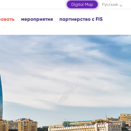
Digital Map
Русский
ровать
мероприятия
партнерство с FIS
инг
ризма в Азербайджане
азары
Шамахы
естные дизайнеры
Шамкир
Шеки
Шуша
Загатала
Мингячевир