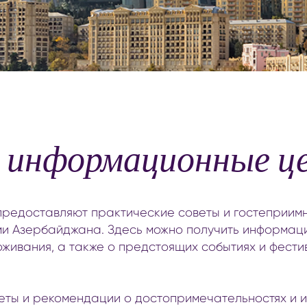
отдых на природе с детьми
медицинск
культурное просвещение детей
оздоровит
кулинария для детей
pазвлечения с детьми
информационные ц
редоставляют практические советы и гостеприимн
ами Азербайджана. Здесь можно получить информац
живания, а также о предстоящих событиях и фести
веты и рекомендации о достопримечательностях и 