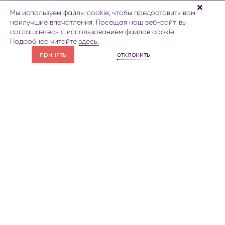
Мы используем файлы cookie, чтобы предоставить вам
наилучшие впечатления. Посещая наш веб-сайт, вы
соглашаетесь с использованием файлов cookie.
Подробнее читайте
здесь.
сакральное наследие Нехрама
отклонить
принять
мавзолей Имамзаде
o священном мавзолее
галерея
Карта
Заброниро
сакральное наследие
Нехрама