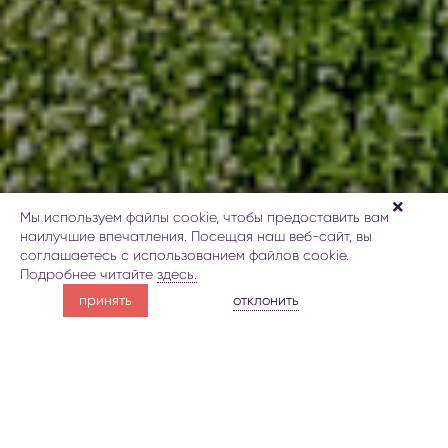
Мы используем файлы cookie, чтобы предоставить вам
наилучшие впечатления. Посещая наш веб-сайт, вы
соглашаетесь с использованием файлов cookie.
Подробнее читайте
здесь.
гармоничная архитектура
отклонить
принять
мавзолея Шейха Джунейда
про мавзолей Шейха Джунейда
Галерея
Карта
За