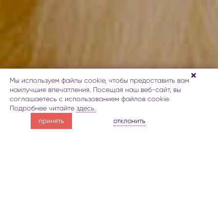
Мы используем файлы cookie, чтобы предоставить вам
наилучшие впечатления. Посещая наш веб-сайт, вы
соглашаетесь с использованием файлов cookie.
Подробнее читайте
здесь.
верховая езда
отклонить
принять
в Баку
О верховой езде в Баку
Галерея
Карта
Заброниро