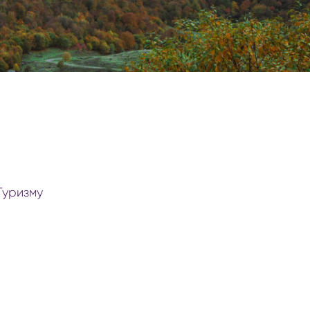
ий туризм
ельные центры
Туризму