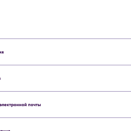
ия
а
 электронной почты
кация