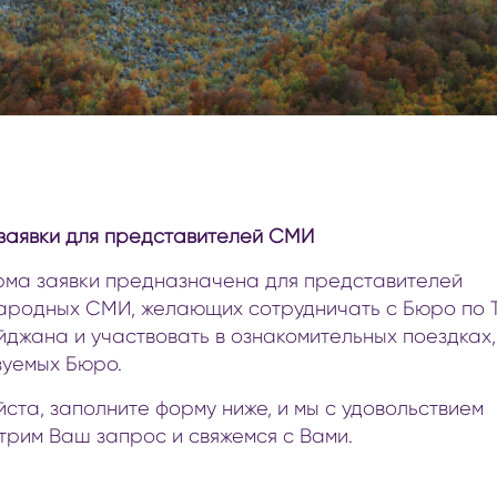
отдых на природе с детьми
медицинск
культурное просвещение детей
оздоровит
кулинария для детей
pазвлечения с детьми
заявки для представителей СМИ
рма заявки предназначена для представителей
ародных СМИ, желающих сотрудничать с Бюро по 
джана и участвовать в ознакомительных поездках,
зуемых Бюро.
ста, заполните форму ниже, и мы с удовольствием
рим Ваш запрос и свяжемся с Вами.