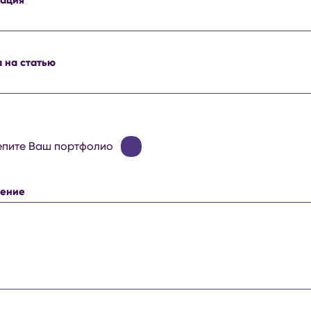
а на статью
епите Ваш портфолио
щение