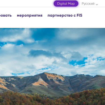
Digital Map
Русский
ровать
мероприятия
партнерство с FIS
инг
ризма в Азербайджане
азары
Шамахы
естные дизайнеры
Шамкир
Шеки
Шуша
Загатала
Мингячевир