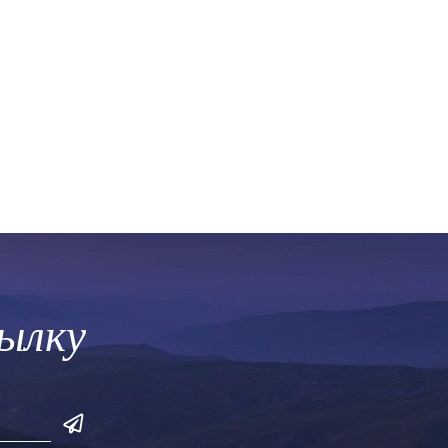
сылку