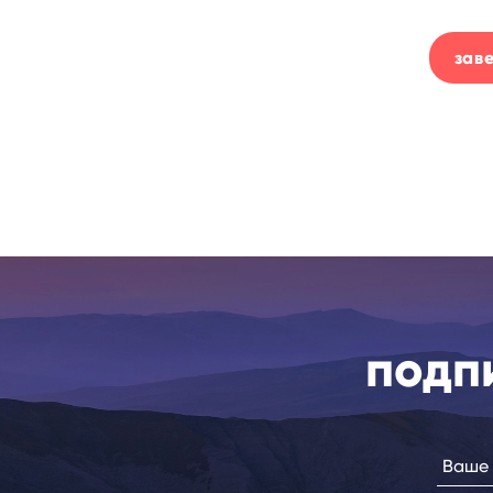
зав
подп