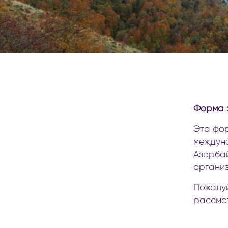
национальные парки
пеший туризм в Азербайджане
отдых и приключения на свежем воздухе
наблюдение за птицами
спорт и приключения в Азербайджане
Форма 
Эта фо
междун
Азербай
органи
Пожалуй
рассмот