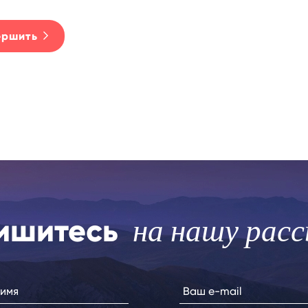
ершить
ишитесь
на нашу рас